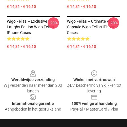
€ 14,81 - € 16,10
€ 14,81 - € 16,10
Wigo Fellas – Exclusive
Wigo Fellas – Ultimate Fun
-20%
-20%
Laughs Edition Wigo Fellas
Capsule Wigo Fellas IPhone
IPhone Cases
Cases
€ 14,81 - € 16,10
€ 14,81 - € 16,10
Footer
Wereldwijde verzending
Winkel met vertrouwen
Wij verzenden naar meer dan 200
24/7 beschermd van klikken tot
landen
levering
Internationale garantie
100% veilige afhandeling
Aangeboden in het gebruiksland
PayPal / MasterCard / Visa