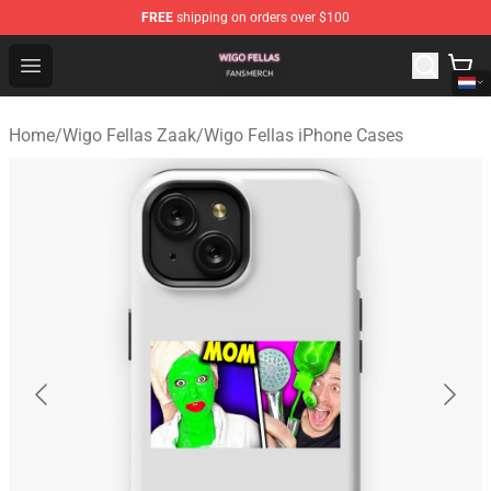
FREE
shipping on orders over $100
Wigo Fellas Shop - Official Wigo Fellas Merchandise Stor
Open menu
Home
/
Wigo Fellas Zaak
/
Wigo Fellas iPhone Cases