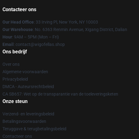
Contacteer ons
Our Head Office
: 33 Irving Pl, New York, NY 10003
Our Warehouse
: No. 6363 Renmin Avenue, Xigang District, Dalian
Hour
: 9AM – 5PM (Mon – Fri)
Email
: contact@wigofellas.shop
Ons bedrijf
Over ons
Algemene voorwaarden
Privacybeleid
DMCA - Auteursrechtbeleid
CA SB657: Wet op de transparantie van de toeleveringsketen
Onze steun
Verzend- en leveringsbeleid
Betalingsvoorwaarden
Teruggave & terugbetalingsbeleid
Contacteer ons