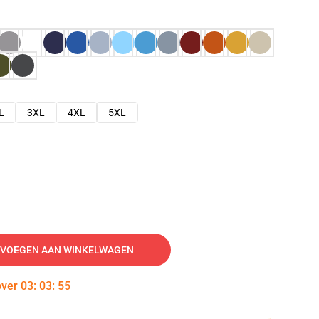
L
3XL
4XL
5XL
VOEGEN AAN WINKELWAGEN
over
03
:
03
:
54