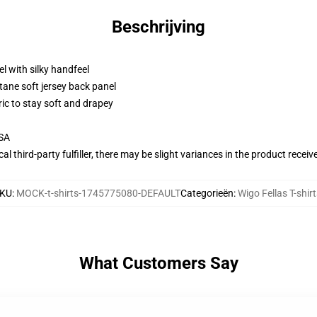
Beschrijving
l with silky handfeel
tane soft jersey back panel
ric to stay soft and drapey
USA
al third-party fulfiller, there may be slight variances in the product receiv
KU
:
MOCK-t-shirts-1745775080-DEFAULT
Categorieën
:
Wigo Fellas T-shir
What Customers Say