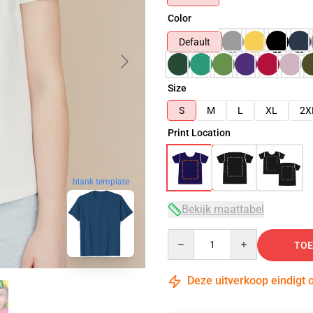
Color
Default
Size
S
M
L
XL
2X
Print Location
blank template
Bekijk maattabel
Quantity
TOE
Deze uitverkoop eindigt 