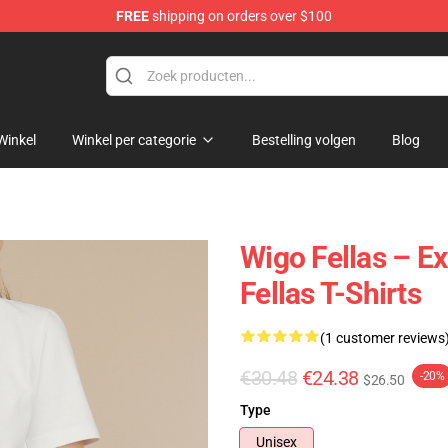
FREE
shipping on orders over $100
tore
Winkel
Winkel per categorie
Bestelling volgen
Blog
Wigo Fellas – E
Fellas T-Shirts
(1 customer reviews
€30.48
€24.38
-20%
$26.50
Type
Unisex