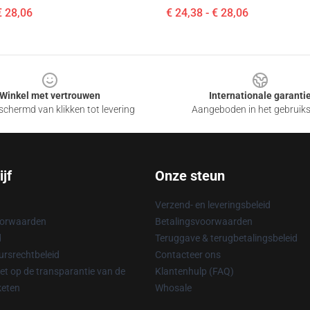
€ 28,06
€ 24,38 - € 28,06
Winkel met vertrouwen
Internationale garanti
chermd van klikken tot levering
Aangeboden in het gebruik
jf
Onze steun
Verzend- en leveringsbeleid
oorwaarden
Betalingsvoorwaarden
d
Teruggave & terugbetalingsbeleid
rsrechtbeleid
Contacteer ons
t op de transparantie van de
Klantenhulp (FAQ)
keten
Whosale