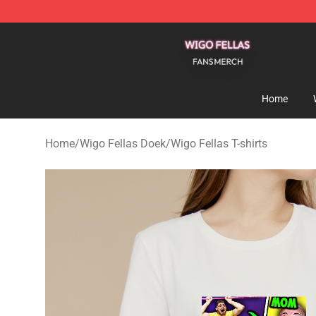
Wigo Fellas Shop - Official Wigo Fellas Merchandise S
Home
Home
/
Wigo Fellas Doek
/
Wigo Fellas T-shirts