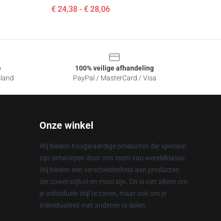
€ 24,38 - € 28,06
e
100% veilige afhandeling
sland
PayPal / MasterCard / Visa
Onze winkel
Wij bieden hoogwaardige producten die speciaal
zijn ontworpen door ons team van wereldklasse.
Wij bieden een verscheidenheid aan producten
die zowel stijlvol en mooi zijn. Dit is niet alleen om
je individuele stijl te tonen, maar ook om je
individualiteit met anderen te delen.