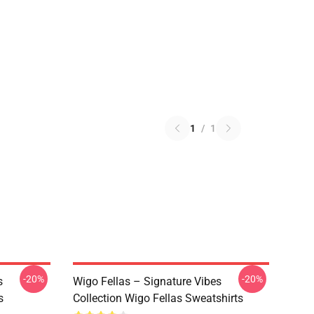
1
/
1
-20%
-20%
s
Wigo Fellas – Signature Vibes
s
Collection Wigo Fellas Sweatshirts