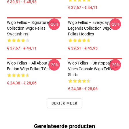
€ 39,51 - € 45,95
€ 37,67 - € 44,11
Wigo Fellas – Signature Vibes
Wigo Fellas – Everyday
-20%
-20%
Collection Wigo Fellas
Legends Collection Wigo
Sweatshirts
Fellas Hoodies
€ 37,67 - € 44,11
€ 39,51 - € 45,95
Wigo Fellas – All About Fun
Wigo Fellas – Unstoppable
-20%
-20%
Edition Wigo Fellas T-Shirts
Vibes Capsule Wigo Fellas T-
Shirts
€ 24,38 - € 28,06
€ 24,38 - € 28,06
BEKIJK MEER
Gerelateerde producten