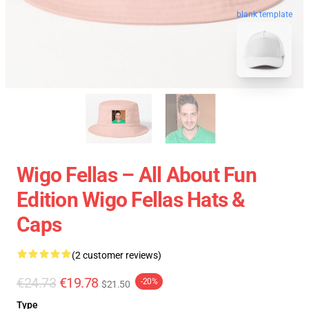
blank template
Wigo Fellas – All About Fun
Edition Wigo Fellas Hats &
Caps
(2 customer reviews)
€24.73
€19.78
-20%
$21.50
Type