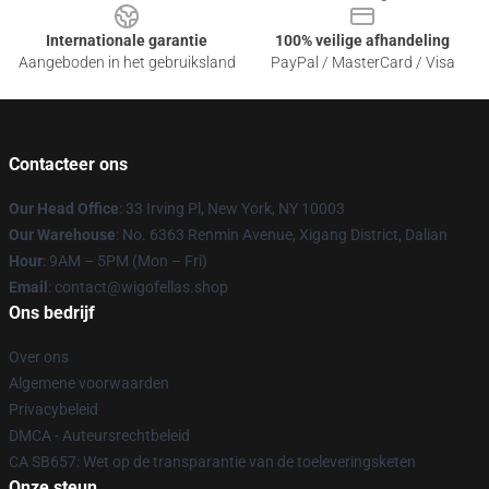
Internationale garantie
100% veilige afhandeling
Aangeboden in het gebruiksland
PayPal / MasterCard / Visa
Contacteer ons
Our Head Office
: 33 Irving Pl, New York, NY 10003
Our Warehouse
: No. 6363 Renmin Avenue, Xigang District, Dalian
Hour
: 9AM – 5PM (Mon – Fri)
Email
: contact@wigofellas.shop
Ons bedrijf
Over ons
Algemene voorwaarden
Privacybeleid
DMCA - Auteursrechtbeleid
CA SB657: Wet op de transparantie van de toeleveringsketen
Onze steun