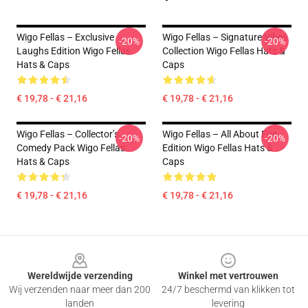
Wigo Fellas – Exclusive
Wigo Fellas – Signature Vibes
-20%
-20%
Laughs Edition Wigo Fellas
Collection Wigo Fellas Hats &
Hats & Caps
Caps
€ 19,78 - € 21,16
€ 19,78 - € 21,16
Wigo Fellas – Collector’s
Wigo Fellas – All About Fun
-20%
-20%
Comedy Pack Wigo Fellas
Edition Wigo Fellas Hats &
Hats & Caps
Caps
€ 19,78 - € 21,16
€ 19,78 - € 21,16
Footer
Wereldwijde verzending
Winkel met vertrouwen
Wij verzenden naar meer dan 200
24/7 beschermd van klikken tot
landen
levering