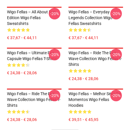
Wigo Fellas – All About Fun
Wigo Fellas – Everyday
-20%
-20%
Edition Wigo Fellas
Legends Collection Wigo
Sweatshirts
Fellas Sweatshirts
€ 37,67 - € 44,11
€ 37,67 - € 44,11
Wigo Fellas – Ultimate Fun
Wigo Fellas – Ride The Fun
-20%
-20%
Capsule Wigo Fellas T-Shirts
Wave Collection Wigo Fellas T-
Shirts
€ 24,38 - € 28,06
€ 24,38 - € 28,06
Wigo Fellas – Ride The Fun
Wigo Fellas – Melhor Série De
-20%
-20%
Wave Collection Wigo Fellas T-
Momentos Wigo Fellas
Shirts
Hoodies
€ 24,38 - € 28,06
€ 39,51 - € 45,95