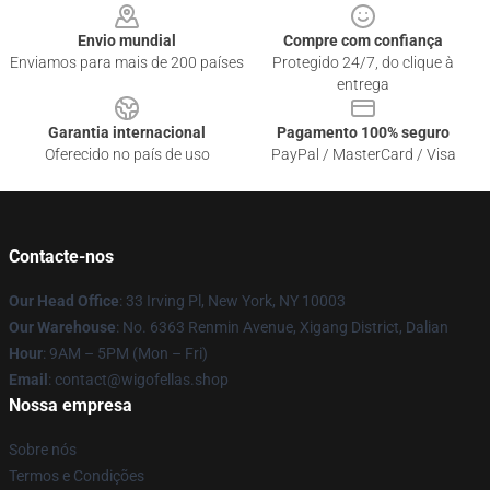
Envio mundial
Compre com confiança
Enviamos para mais de 200 países
Protegido 24/7, do clique à
entrega
Garantia internacional
Pagamento 100% seguro
Oferecido no país de uso
PayPal / MasterCard / Visa
Contacte-nos
Our Head Office
: 33 Irving Pl, New York, NY 10003
Our Warehouse
: No. 6363 Renmin Avenue, Xigang District, Dalian
Hour
: 9AM – 5PM (Mon – Fri)
Email
: contact@wigofellas.shop
Nossa empresa
Sobre nós
Termos e Condições