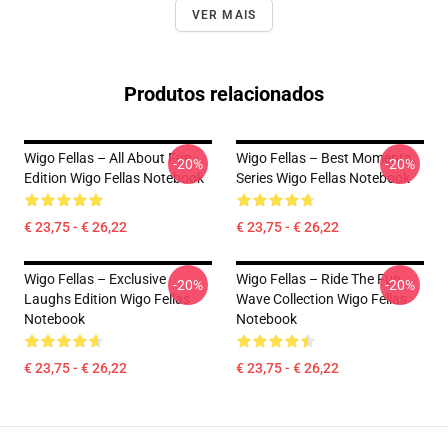
VER MAIS
Produtos relacionados
Wigo Fellas – All About Fun
Wigo Fellas – Best Moments
-20%
-20%
Edition Wigo Fellas Notebook
Series Wigo Fellas Notebook
€ 23,75 - € 26,22
€ 23,75 - € 26,22
Wigo Fellas – Exclusive
Wigo Fellas – Ride The Fun
-20%
-20%
Laughs Edition Wigo Fellas
Wave Collection Wigo Fellas
Notebook
Notebook
€ 23,75 - € 26,22
€ 23,75 - € 26,22
Footer