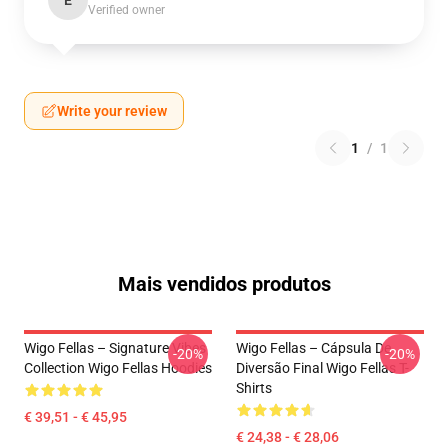
E
Verified owner
Write your review
1
/
1
Mais vendidos produtos
Wigo Fellas – Signature Vibes
Wigo Fellas – Cápsula De
-20%
-20%
Collection Wigo Fellas Hoodies
Diversão Final Wigo Fellas T-
Shirts
€ 39,51 - € 45,95
€ 24,38 - € 28,06