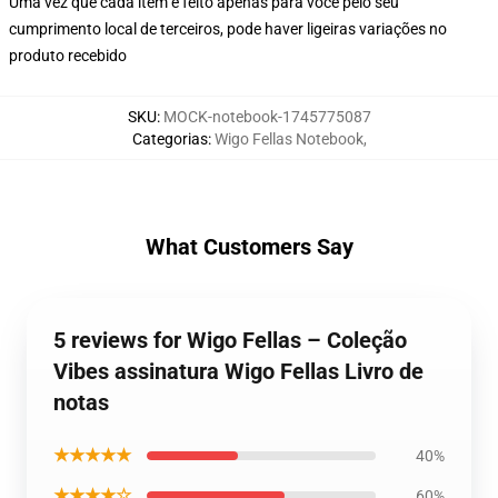
Uma vez que cada item é feito apenas para você pelo seu
cumprimento local de terceiros, pode haver ligeiras variações no
produto recebido
SKU
:
MOCK-notebook-1745775087
Categorias
:
Wigo Fellas Notebook
,
What Customers Say
5 reviews for Wigo Fellas – Coleção
Vibes assinatura Wigo Fellas Livro de
notas
★★★★★
40%
★★★★☆
60%