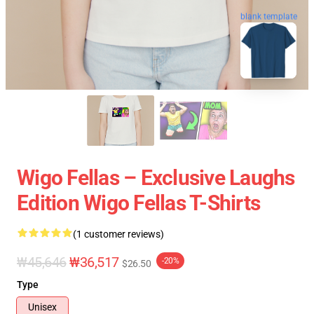
blank template
Wigo Fellas – Exclusive Laughs
Edition Wigo Fellas T-Shirts
(1 customer reviews)
₩45,646
₩36,517
-20%
$26.50
Type
Unisex