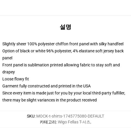
설명
Slightly sheer 100% polyester chiffon front panel with silky handfeel
Option of black or white 96% polyester, 4% elastane soft jersey back
panel
Front panel is sublimation printed allowing fabric to stay soft and
drapey
Loose flowy fit
Garment fully constructed and printed in the USA
Since every item is made just for you by your local third-party fulfiller,
there may be slight variances in the product received
SKU
:
MOCK-t-shirts-1745775080-DEFAULT
카테고리
:
Wigo Fellas T-셔츠
,