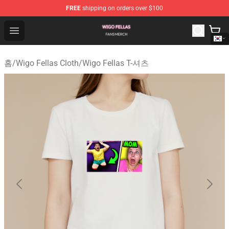
FREE
shipping on orders over $100
Wigo Fellas Shop - Official Wigo Fellas Merchandise Stor
Open menu
홈
/
Wigo Fellas Cloth
/
Wigo Fellas T-셔츠