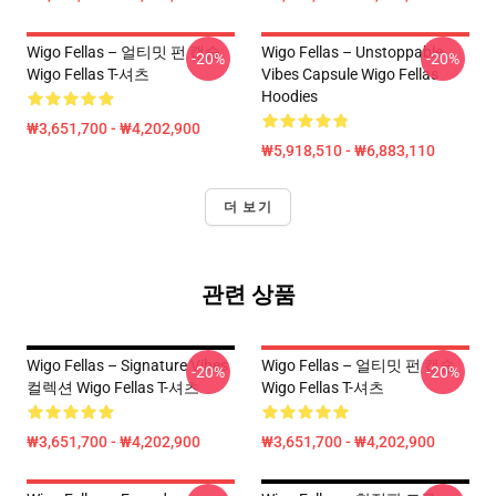
Wigo Fellas – 얼티밋 펀 캡슐
Wigo Fellas – Unstoppable
-20%
-20%
Wigo Fellas T-셔츠
Vibes Capsule Wigo Fellas
Hoodies
₩3,651,700 - ₩4,202,900
₩5,918,510 - ₩6,883,110
더 보기
관련 상품
Wigo Fellas – Signature Vibes
Wigo Fellas – 얼티밋 펀 캡슐
-20%
-20%
컬렉션 Wigo Fellas T-셔츠
Wigo Fellas T-셔츠
₩3,651,700 - ₩4,202,900
₩3,651,700 - ₩4,202,900