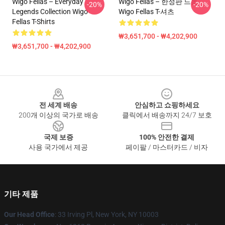
Wigo Fellas – Everyday
Wigo Fellas – 한정판 드롭
-20%
-20%
Legends Collection Wigo
Wigo Fellas T-셔츠
Fellas T-Shirts
₩3,651,700 - ₩4,202,900
₩3,651,700 - ₩4,202,900
Footer
전 세계 배송
안심하고 쇼핑하세요
200개 이상의 국가로 배송
클릭에서 배송까지 24/7 보호
국제 보증
100% 안전한 결제
사용 국가에서 제공
페이팔 / 마스터카드 / 비자
기타 제품
Our Head Office
: 33 Irving Pl, New York, NY 10003