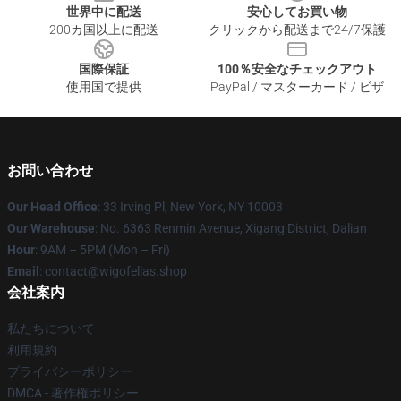
世界中に配送
安心してお買い物
200カ国以上に配送
クリックから配送まで24/7保護
国際保証
100％安全なチェックアウト
使用国で提供
PayPal / マスターカード / ビザ
お問い合わせ
Our Head Office
: 33 Irving Pl, New York, NY 10003
Our Warehouse
: No. 6363 Renmin Avenue, Xigang District, Dalian
Hour
: 9AM – 5PM (Mon – Fri)
Email
: contact@wigofellas.shop
会社案内
私たちについて
利用規約
プライバシーポリシー
DMCA - 著作権ポリシー