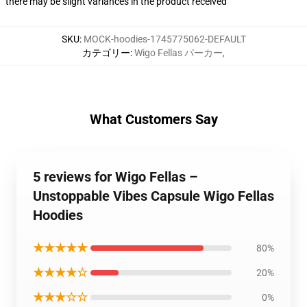
there may be slight variances in the product received
SKU
:
MOCK-hoodies-1745775062-DEFAULT
カテゴリー
:
Wigo Fellas パーカー
,
What Customers Say
5 reviews for Wigo Fellas –
Unstoppable Vibes Capsule Wigo Fellas
Hoodies
★★★★★
80%
★★★★☆
20%
★★★☆☆
0%