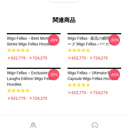
関連商品
Wigo Fellas – Best Moments
Wigo Fellas - 最高の瞬間シリ
-20%
-20%
Series Wigo Fellas Hoodies
ーズ Wigo Fellas パーカー
￥622,775 - ￥724,275
￥622,775 - ￥724,275
Wigo Fellas – Exclusive
Wigo Fellas – Ultimate Fun
-20%
-20%
Laughs Edition Wigo Fellas
Capsule Wigo Fellas Hoodies
Hoodies
￥622,775 - ￥724,275
￥622,775 - ￥724,275
Footer