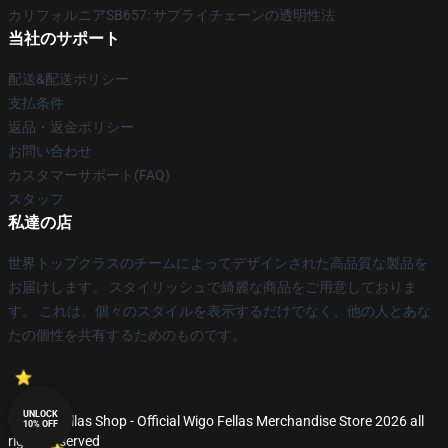
カリフォルニアSB657: サプライチェーンの透明性法
当社のサポート
配送&配送ポリシー
支払条件
返品・返金ポリシー
お問い合わせ
カスタマーサポート(FAQ)
スタッフ
私達の店
世界トップクラスのチームによってデザインされた高品質な製品を
お届けします。 スタイリッシュで綺麗な商品をご用意しておりま
す。 これは、個々のスタイルを表示するだけでなく、他の人とあな
たの個性を共有するためのものです。
UNLOCK
© Wigo Fellas Shop - Official Wigo Fellas Merchandise Store 2026 all
10% OFF
rights reserved