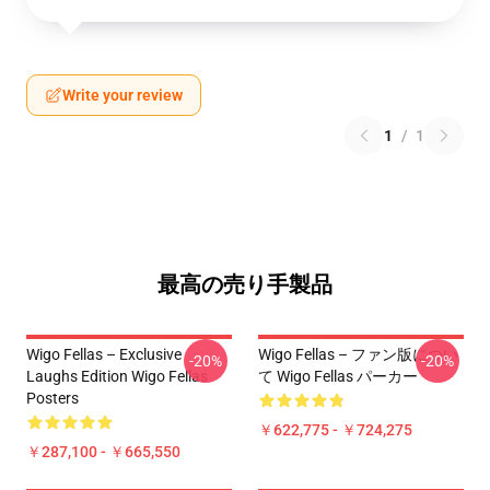
Write your review
1
/
1
最高の売り手製品
Wigo Fellas – Exclusive
Wigo Fellas – ファン版につい
-20%
-20%
Laughs Edition Wigo Fellas
て Wigo Fellas パーカー
Posters
￥622,775 - ￥724,275
￥287,100 - ￥665,550