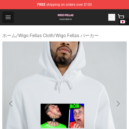
FREE
shipping on orders over $100
Wigo Fellas Shop - Official Wigo Fellas Merchandise Stor
Open menu
ホーム
/
Wigo Fellas Cloth
/
Wigo Fellas パーカー