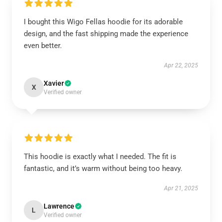
I bought this Wigo Fellas hoodie for its adorable
design, and the fast shipping made the experience
even better.
Apr 22, 2025
Xavier
X
Verified owner
This hoodie is exactly what I needed. The fit is
fantastic, and it’s warm without being too heavy.
Apr 21, 2025
Lawrence
L
Verified owner