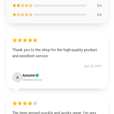
★★☆☆☆
0%
★☆☆☆☆
0%
Thank you to the shop for the high-quality product
and excellent service.
Apr 25, 2025
Autumn
A
Verified owner
The item arrived quickly and works great. I’m very