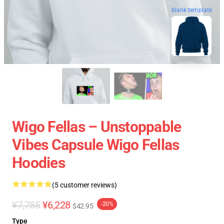
blank template
Wigo Fellas – Unstoppable
Vibes Capsule Wigo Fellas
Hoodies
(5 customer reviews)
¥7,785
¥6,228
-20%
$42.95
Type