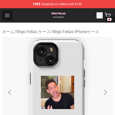
FREE
shipping on orders over $100
Wigo Fellas Shop - Official Wigo Fellas Merchandise Stor
Open menu
ホーム
/
Wigo Fellas ケース
/
Wigo Fellas iPhoneケース