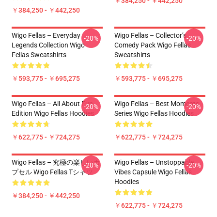
￥384,250 - ￥442,250
￥384,250 - ￥442,250
Wigo Fellas – Everyday
Wigo Fellas – Collector’s
-20%
-20%
Legends Collection Wigo
Comedy Pack Wigo Fellas
Fellas Sweatshirts
Sweatshirts
￥593,775 - ￥695,275
￥593,775 - ￥695,275
Wigo Fellas – All About Fun
Wigo Fellas – Best Moments
-20%
-20%
Edition Wigo Fellas Hoodies
Series Wigo Fellas Hoodies
￥622,775 - ￥724,275
￥622,775 - ￥724,275
Wigo Fellas – 究極の楽しいカ
Wigo Fellas – Unstoppable
-20%
-20%
プセル Wigo Fellas Tシャツ
Vibes Capsule Wigo Fellas
Hoodies
￥384,250 - ￥442,250
￥622,775 - ￥724,275