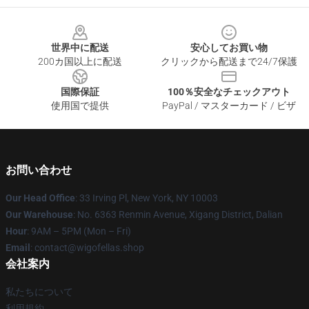
Footer
世界中に配送
安心してお買い物
200カ国以上に配送
クリックから配送まで24/7保護
国際保証
100％安全なチェックアウト
使用国で提供
PayPal / マスターカード / ビザ
お問い合わせ
Our Head Office
: 33 Irving Pl, New York, NY 10003
Our Warehouse
: No. 6363 Renmin Avenue, Xigang District, Dalian
Hour
: 9AM – 5PM (Mon – Fri)
Email
: contact@wigofellas.shop
会社案内
私たちについて
利用規約