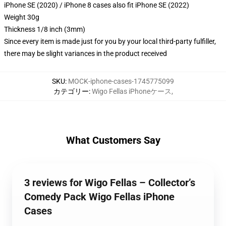
iPhone SE (2020) / iPhone 8 cases also fit iPhone SE (2022)
Weight 30g
Thickness 1/8 inch (3mm)
Since every item is made just for you by your local third-party fulfiller,
there may be slight variances in the product received
SKU
:
MOCK-iphone-cases-1745775099
カテゴリー
:
Wigo Fellas iPhoneケース
,
What Customers Say
3 reviews for Wigo Fellas – Collector’s
Comedy Pack Wigo Fellas iPhone
Cases