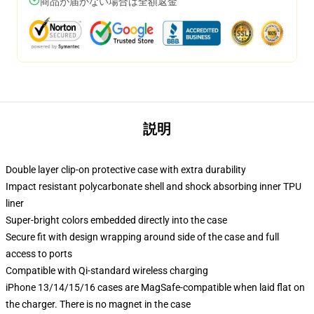
商品が届かない場合は全額返金
説明
Double layer clip-on protective case with extra durability
Impact resistant polycarbonate shell and shock absorbing inner TPU
liner
Super-bright colors embedded directly into the case
Secure fit with design wrapping around side of the case and full
access to ports
Compatible with Qi-standard wireless charging
iPhone 13/14/15/16 cases are MagSafe-compatible when laid flat on
the charger. There is no magnet in the case