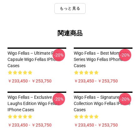
もっと見る
関連商品
Wigo Fellas – Ultimate Fun
Wigo Fellas – Best Moments
-20%
-20%
Capsule Wigo Fellas IPhone
Series Wigo Fellas IPhone
Cases
Cases
￥233,450 - ￥253,750
￥233,450 - ￥253,750
Wigo Fellas – Exclusive
Wigo Fellas – Signature Vibes
-20%
-20%
Laughs Edition Wigo Fellas
Collection Wigo Fellas IPhone
IPhone Cases
Cases
￥233,450 - ￥253,750
￥233,450 - ￥253,750