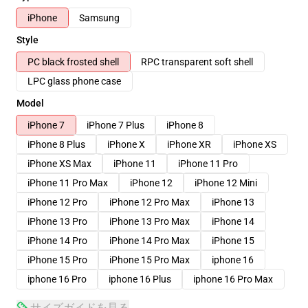
iPhone
Samsung
Style
PC black frosted shell
RPC transparent soft shell
LPC glass phone case
Model
iPhone 7
iPhone 7 Plus
iPhone 8
iPhone 8 Plus
iPhone X
iPhone XR
iPhone XS
iPhone XS Max
iPhone 11
iPhone 11 Pro
iPhone 11 Pro Max
iPhone 12
iPhone 12 Mini
iPhone 12 Pro
iPhone 12 Pro Max
iPhone 13
iPhone 13 Pro
iPhone 13 Pro Max
iPhone 14
iPhone 14 Pro
iPhone 14 Pro Max
iPhone 15
iPhone 15 Pro
iPhone 15 Pro Max
iphone 16
iphone 16 Pro
iphone 16 Plus
iphone 16 Pro Max
サイズガイドを見る