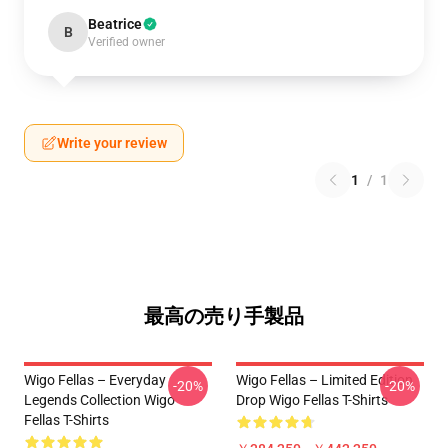
Beatrice
B
Verified owner
Write your review
1
/
1
最高の売り手製品
Wigo Fellas – Everyday
Wigo Fellas – Limited Edition
-20%
-20%
Legends Collection Wigo
Drop Wigo Fellas T-Shirts
Fellas T-Shirts