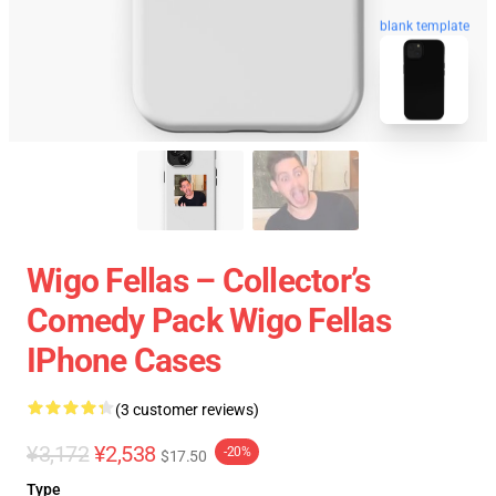
blank template
Wigo Fellas – Collector’s
Comedy Pack Wigo Fellas
IPhone Cases
(3 customer reviews)
¥3,172
¥2,538
-20%
$17.50
Type