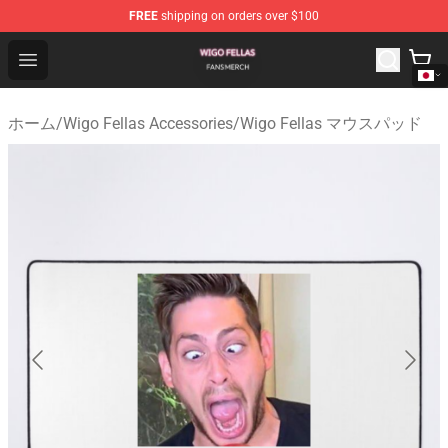
FREE
shipping on orders over $100
Wigo Fellas Shop - Official Wigo Fellas Merchandise Stor
Open menu
ホーム
/
Wigo Fellas Accessories
/
Wigo Fellas マウスパッド