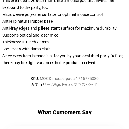
This extended-size desk mat is like a mouse pad that invites the
keyboard to the party, too
Microweave polyester surface for optimal mouse control
Anti-slip natural rubber base
Anti-fray edges and pill-resistant surface for maximum durability
Supports optical and laser mice
Thickness: 0.1 inch / 3mm
Spot clean with damp cloth
Since every item is made just for you by your local third-party fulfiller,
there may be slight variances in the product received
SKU
:
MOCK-mouse-pads-1745775080
カテゴリー
:
Wigo Fellas マウスパッド
,
What Customers Say