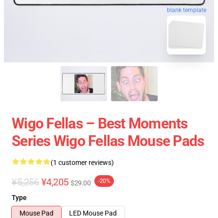
blank template
Wigo Fellas – Best Moments
Series Wigo Fellas Mouse Pads
(1 customer reviews)
¥5,256
¥4,205
-20%
$29.00
Type
Mouse Pad
LED Mouse Pad