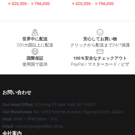
￥420,500 - ￥796,050
￥420,500 - ￥796,050
Footer
世界中に配送
安心してお買い物
200カ国以上に配送
クリックから配送まで24/7保護
国際保証
100％安全なチェックアウト
使用国で提供
PayPal / マスターカード / ビザ
お問い合わせ
Our Head Office
: 33 Irving Pl, New York, NY 10003
Our Warehouse
: No. 6363 Renmin Avenue, Xigang District, Dalian
Hour
: 9AM – 5PM (Mon – Fri)
Email
: contact@wigofellas.shop
会社案内