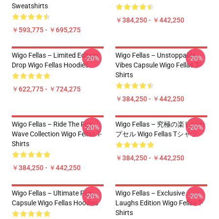
Sweatshirts
￥384,250 - ￥442,250
￥593,775 - ￥695,275
Wigo Fellas – Limited Edition
Wigo Fellas – Unstoppable
-20%
-20%
Drop Wigo Fellas Hoodies
Vibes Capsule Wigo Fellas T-
Shirts
￥622,775 - ￥724,275
￥384,250 - ￥442,250
Wigo Fellas – Ride The Fun
Wigo Fellas – 究極の楽しいカ
-20%
-20%
Wave Collection Wigo Fellas T-
プセル Wigo Fellas Tシャツ
Shirts
￥384,250 - ￥442,250
￥384,250 - ￥442,250
Wigo Fellas – Ultimate Fun
Wigo Fellas – Exclusive
-20%
-20%
Capsule Wigo Fellas Hoodies
Laughs Edition Wigo Fellas T-
Shirts