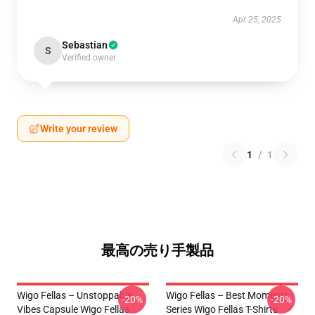
Apr 25, 2025
Sebastian
S
Verified owner
Write your review
1
/
1
最高の売り手製品
Wigo Fellas – Unstoppable
Wigo Fellas – Best Moments
-20%
-20%
Vibes Capsule Wigo Fellas
Series Wigo Fellas T-Shirts