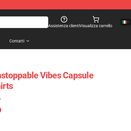
Assistenza clienti
Visualizza carrello
Contatti
nstoppable Vibes Capsule
irts
)