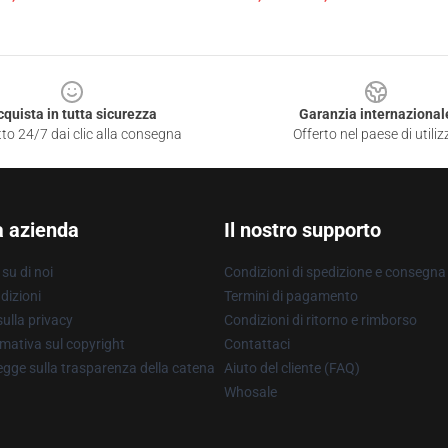
cquista in tutta sicurezza
Garanzia internazional
to 24/7 dai clic alla consegna
Offerto nel paese di utiliz
a azienda
Il nostro supporto
su di noi
Condizioni di spedizione e consegna
dizioni
Termini di pagamento
ulla privacy
Condizioni di ritorno e rimborso
mativa sul copyright
Contattaci
gge sulla trasparenza della catena
Aiuto del cliente (FAQ)
Whosale