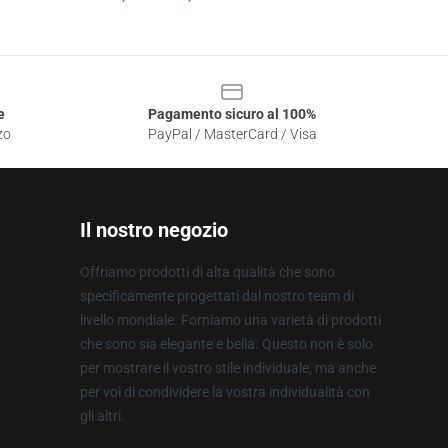
e
Pagamento sicuro al 100%
zo
PayPal / MasterCard / Visa
Il nostro negozio
Offriamo prodotti di alta qualità che sono
specificamente progettati dal nostro team di
livello mondiale. Forniamo una varietà di prodotti
che sono sia elegante e bella. Questo non è solo
per mostrare il vostro stile individuale, ma anche
per voi di condividere la vostra individualità con
gli altri.