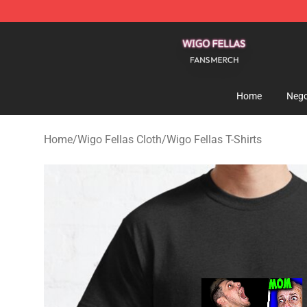
Wigo Fellas Shop - Official Wigo Fellas Merchandise S
Home
Nego
Home
/
Wigo Fellas Cloth
/
Wigo Fellas T-Shirts