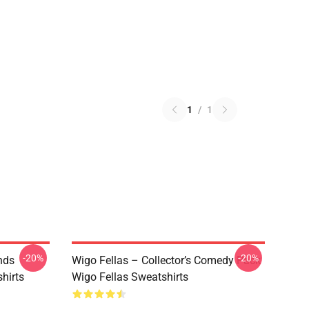
1
/
1
-20%
-20%
nds
Wigo Fellas – Collector’s Comedy Pack
hirts
Wigo Fellas Sweatshirts