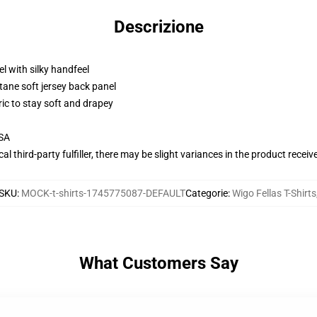
Descrizione
l with silky handfeel
tane soft jersey back panel
ric to stay soft and drapey
USA
al third-party fulfiller, there may be slight variances in the product receiv
SKU
:
MOCK-t-shirts-1745775087-DEFAULT
Categorie
:
Wigo Fellas T-Shirts
What Customers Say