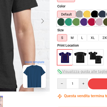
Color
Default
Size
S
M
L
XL
2X
Print Location
blank template
Visualizza guida alle tagli
Quantity
Questa vendita termina 