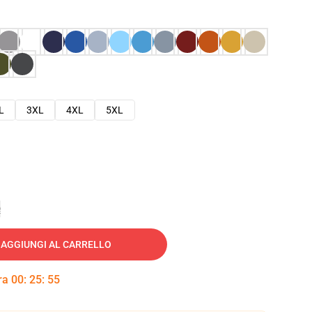
L
3XL
4XL
5XL
e
AGGIUNGI AL CARRELLO
tra
00
:
25
:
54