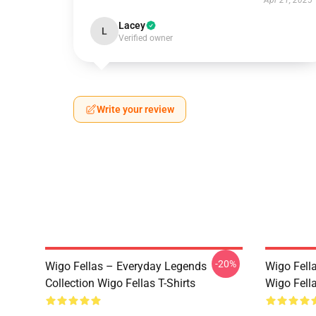
Apr 21, 2025
Lacey
L
Verified owner
Write your review
-20%
Wigo Fellas – Everyday Legends
Wigo Fell
Collection Wigo Fellas T-Shirts
Wigo Fella