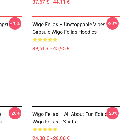
37,67 € - 44,11 €
-20%
-20%
apsule
Wigo Fellas – Unstoppable Vibes
Capsule Wigo Fellas Hoodies
39,51 € - 45,95 €
-20%
-20%
s
Wigo Fellas – All About Fun Edition
s
Wigo Fellas T-Shirts
24,38 € - 28,06 €