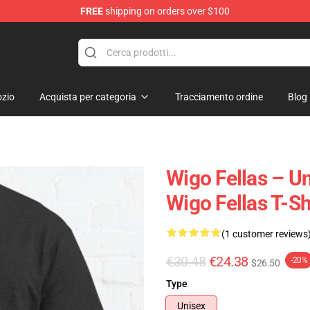
FREE
shipping on orders over $100
tore
zio
Acquista per categoria
Tracciamento ordine
Blog
Wigo Fellas – U
Wigo Fellas T-Sh
(1 customer reviews
€30.48
€24.38
-20%
$26.50
Type
Unisex