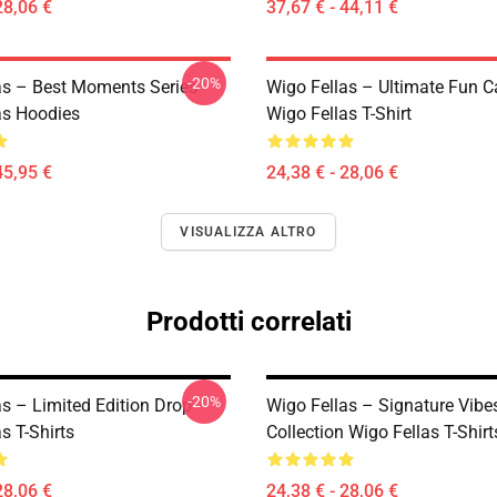
28,06 €
37,67 € - 44,11 €
-20%
as – Best Moments Series
Wigo Fellas – Ultimate Fun C
as Hoodies
Wigo Fellas T-Shirt
45,95 €
24,38 € - 28,06 €
VISUALIZZA ALTRO
Prodotti correlati
-20%
as – Limited Edition Drop
Wigo Fellas – Signature Vibe
s T-Shirts
Collection Wigo Fellas T-Shirt
28,06 €
24,38 € - 28,06 €