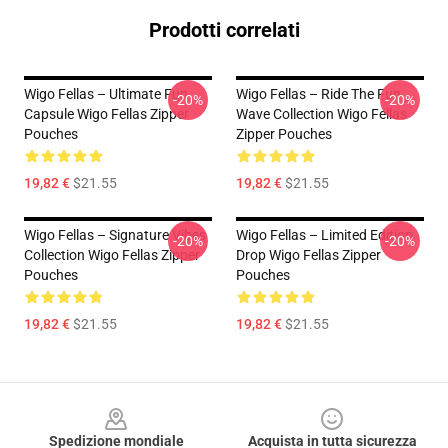
Prodotti correlati
Wigo Fellas – Ultimate Fun
Wigo Fellas – Ride The Fun
-20%
-20%
Capsule Wigo Fellas Zipper
Wave Collection Wigo Fellas
Pouches
Zipper Pouches
19,82 €
$21.55
19,82 €
$21.55
Wigo Fellas – Signature Vibes
Wigo Fellas – Limited Edition
-20%
-20%
Collection Wigo Fellas Zipper
Drop Wigo Fellas Zipper
Pouches
Pouches
19,82 €
$21.55
19,82 €
$21.55
Footer
Spedizione mondiale
Acquista in tutta sicurezza