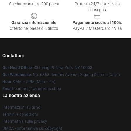
Spediamo in oltre 200 paesi
Protetto 24/7 dai clic alla
consegna
Garanzia internazionale
Pagamento sicuro al 100%
Offerto nel paese di utilizzo
PayPal / MasterCard / Visa
Contattaci
Our Head Office
: 33 Irving Pl, New York, NY 10003
Our Warehouse
: No. 6363 Renmin Avenue, Xigang District, Dalian
Hour
: 9AM – 5PM (Mon – Fri)
Email
: contact@wigofellas.shop
La nostra azienda
Informazioni su di noi
Termini e condizioni
Informativa sulla privacy
DMCA - Informativa sul copyright