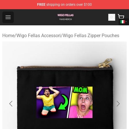
FREE
shipping on orders over $100
Wigo Fellas Shop - Official Wigo Fellas Merchandise Stor
Open menu
Home
/
Wigo Fellas Accessori
/
Wigo Fellas Zipper Pouches