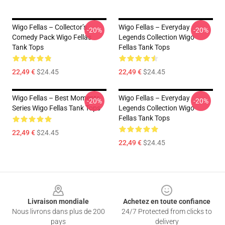
Wigo Fellas – Collector’s
Wigo Fellas – Everyday
-20%
-20%
Comedy Pack Wigo Fellas
Legends Collection Wigo
Tank Tops
Fellas Tank Tops
22,49 €
$24.45
22,49 €
$24.45
Wigo Fellas – Best Moments
Wigo Fellas – Everyday
-20%
-20%
Series Wigo Fellas Tank Tops
Legends Collection Wigo
Fellas Tank Tops
22,49 €
$24.45
22,49 €
$24.45
Footer
Livraison mondiale
Achetez en toute confiance
Nous livrons dans plus de 200
24/7 Protected from clicks to
pays
delivery