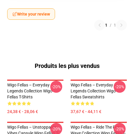
Write your review
1
/
1
Produits les plus vendus
Wigo Fellas – Everyday
Wigo Fellas – Everyday
-20%
-20%
Legends Collection Wigo
Legends Collection Wigo
Fellas T-Shirts
Fellas Sweatshirts
24,38 € - 28,06 €
37,67 € - 44,11 €
Wigo Fellas – Unstoppable
Wigo Fellas – Ride The Fun
-20%
-20%
Vibes Capsule Wigo Fellas T-
Wave Collection Wigo Fellas T-