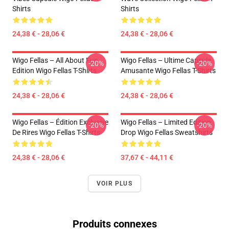
Shirts
Shirts
24,38 € - 28,06 €
24,38 € - 28,06 €
Wigo Fellas – All About Fun
Wigo Fellas – Ultime Capsule
-20%
-20%
Edition Wigo Fellas T-Shirts
Amusante Wigo Fellas T-Shirts
24,38 € - 28,06 €
24,38 € - 28,06 €
Wigo Fellas – Édition Exclusive
Wigo Fellas – Limited Edition
-20%
-20%
De Rires Wigo Fellas T-Shirts
Drop Wigo Fellas Sweatshirts
24,38 € - 28,06 €
37,67 € - 44,11 €
VOIR PLUS
Produits connexes