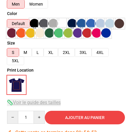
Men
Women
Color
Default
Size
S
M
L
XL
2XL
3XL
4XL
5XL
Print Location
Voir le guide des tailles
Quantity
AJOUTER AU PANIER