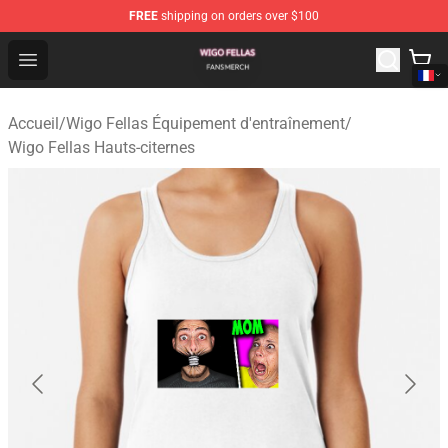
FREE
shipping on orders over $100
Wigo Fellas Shop - Official Wigo Fellas Merchandise Stor
Open menu
Accueil
/
Wigo Fellas Équipement d'entraînement
/
Wigo Fellas Hauts-citernes