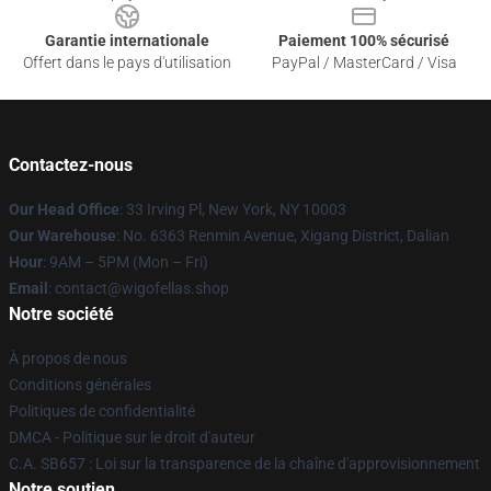
Garantie internationale
Paiement 100% sécurisé
Offert dans le pays d'utilisation
PayPal / MasterCard / Visa
Contactez-nous
Our Head Office
: 33 Irving Pl, New York, NY 10003
Our Warehouse
: No. 6363 Renmin Avenue, Xigang District, Dalian
Hour
: 9AM – 5PM (Mon – Fri)
Email
: contact@wigofellas.shop
Notre société
À propos de nous
Conditions générales
Politiques de confidentialité
DMCA - Politique sur le droit d'auteur
C.A. SB657 : Loi sur la transparence de la chaîne d'approvisionnement
Notre soutien