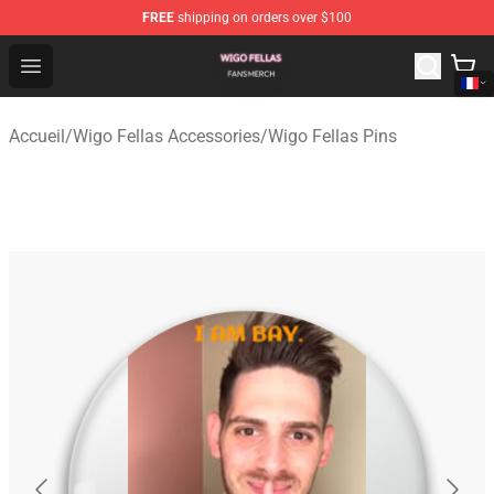
FREE
shipping on orders over $100
Wigo Fellas Shop - Official Wigo Fellas Merchandise Stor
Open menu
Accueil
/
Wigo Fellas Accessories
/
Wigo Fellas Pins