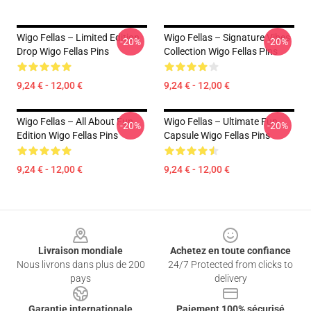
Wigo Fellas – Limited Edition
Wigo Fellas – Signature Vibes
-20%
-20%
Drop Wigo Fellas Pins
Collection Wigo Fellas Pins
9,24 € - 12,00 €
9,24 € - 12,00 €
Wigo Fellas – All About Fun
Wigo Fellas – Ultimate Fun
-20%
-20%
Edition Wigo Fellas Pins
Capsule Wigo Fellas Pins
9,24 € - 12,00 €
9,24 € - 12,00 €
Footer
Livraison mondiale
Achetez en toute confiance
Nous livrons dans plus de 200
24/7 Protected from clicks to
pays
delivery
Garantie internationale
Paiement 100% sécurisé