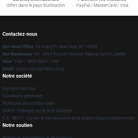
Offert dans le pays d'utilisation
PayPal / MasterCard / Visa
Contactez-nous
Our Head Office
: 33 Irving Pl, New York, NY 10003
Our Warehouse
: No. 6363 Renmin Avenue, Xigang District, Dalian
Hour
: 9AM – 5PM (Mon – Fri)
Email
: contact@wigofellas.shop
Notre société
À propos de nous
Conditions générales
Politiques de confidentialité
DMCA - Politique sur le droit d'auteur
C.A. SB657 : Loi sur la transparence de la chaîne d'approvisionnement
Notre soutien
Politiques d'expédition et de livraison