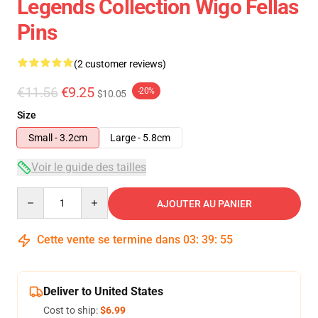
Legends Collection Wigo Fellas
Pins
(2 customer reviews)
€11.56
€9.25
-20%
$10.05
Size
Small - 3.2cm
Large - 5.8cm
Voir le guide des tailles
Quantity
AJOUTER AU PANIER
Cette vente se termine dans
03
:
39
:
54
Deliver to United States
Cost to ship:
$6.99