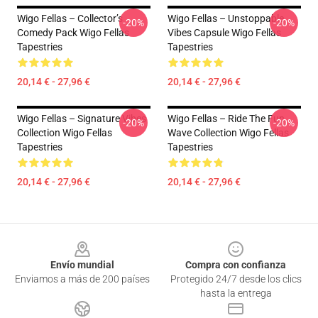
Wigo Fellas – Collector’s
Wigo Fellas – Unstoppable
-20%
-20%
Comedy Pack Wigo Fellas
Vibes Capsule Wigo Fellas
Tapestries
Tapestries
20,14 € - 27,96 €
20,14 € - 27,96 €
Wigo Fellas – Signature Vibes
Wigo Fellas – Ride The Fun
-20%
-20%
Collection Wigo Fellas
Wave Collection Wigo Fellas
Tapestries
Tapestries
20,14 € - 27,96 €
20,14 € - 27,96 €
Footer
Envío mundial
Compra con confianza
Enviamos a más de 200 países
Protegido 24/7 desde los clics
hasta la entrega