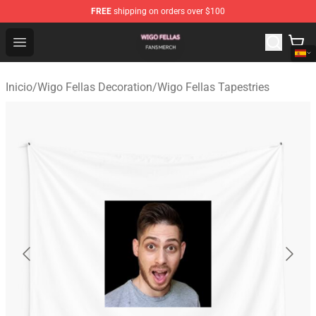
FREE
shipping on orders over $100
Wigo Fellas Shop - Official Wigo Fellas Merchandise Stor
Open menu
Inicio
/
Wigo Fellas Decoration
/
Wigo Fellas Tapestries