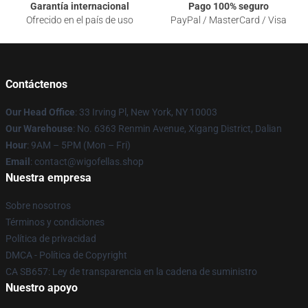
Garantía internacional
Pago 100% seguro
Ofrecido en el país de uso
PayPal / MasterCard / Visa
Contáctenos
Our Head Office
: 33 Irving Pl, New York, NY 10003
Our Warehouse
: No. 6363 Renmin Avenue, Xigang District, Dalian
Hour
: 9AM – 5PM (Mon – Fri)
Email
: contact@wigofellas.shop
Nuestra empresa
Sobre nosotros
Términos y condiciones
Política de privacidad
DMCA - Política de Copyright
CA SB657: Ley de transparencia en la cadena de suministro
Nuestro apoyo