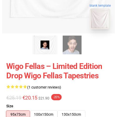
blank template
Wigo Fellas – Limited Edition
Drop Wigo Fellas Tapestries
(1 customer reviews)
€25.19
€20.15
-20%
$21.90
Size
95x73cm
100x150cm
130x150cm