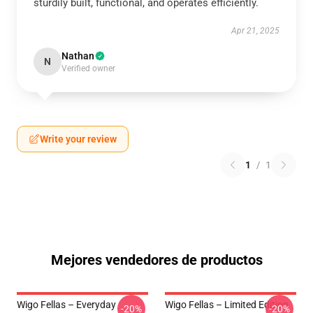
sturdily built, functional, and operates efficiently.
Apr 21, 2025
Nathan
N
Verified owner
Write your review
1
/
1
Mejores vendedores de productos
Wigo Fellas – Everyday
Wigo Fellas – Limited Edition
-20%
-20%