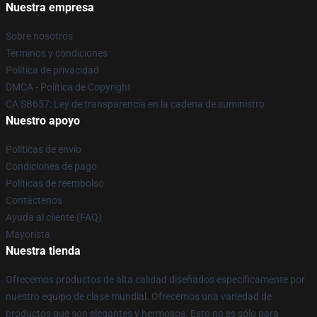
Nuestra empresa
Sobre nosotros
Términos y condiciones
Política de privacidad
DMCA - Política de Copyright
CA SB657: Ley de transparencia en la cadena de suministro
Nuestro apoyo
Políticas de envío
Condiciones de pago
Políticas de reembolso
Contáctenos
Ayuda al cliente (FAQ)
Mayorista
Nuestra tienda
Ofrecemos productos de alta calidad diseñados específicamente por
nuestro equipo de clase mundial. Ofrecemos una variedad de
productos que son elegantes y hermosos. Esto no es sólo para