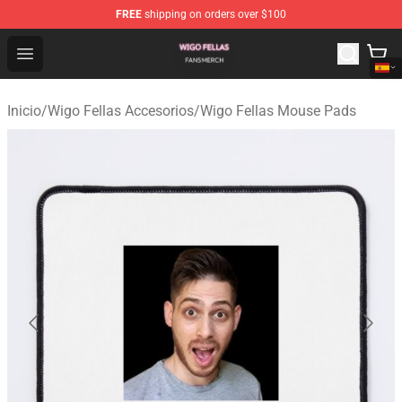
FREE
shipping on orders over $100
Wigo Fellas Shop - Official Wigo Fellas Merchandise Stor
Open menu
Inicio
/
Wigo Fellas Accesorios
/
Wigo Fellas Mouse Pads