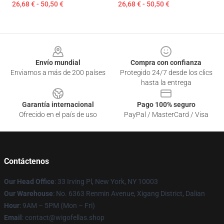
26,68 € - 50,50 €
26,68 € - 50,50 €
Footer
Envío mundial
Compra con confianza
Enviamos a más de 200 países
Protegido 24/7 desde los clics
hasta la entrega
Garantía internacional
Pago 100% seguro
Ofrecido en el país de uso
PayPal / MasterCard / Visa
Contáctenos
Our Head Office
: 33 Irving Pl, New York, NY 10003
Our Warehouse
: No. 6363 Renmin Avenue, Xigang District, Dalian
Hour
: 9AM – 5PM (Mon – Fri)
Email
: contact@wigofellas.shop