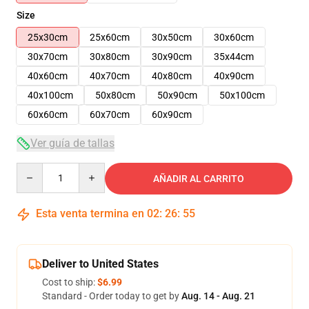
Size
25x30cm
25x60cm
30x50cm
30x60cm
30x70cm
30x80cm
30x90cm
35x44cm
40x60cm
40x70cm
40x80cm
40x90cm
40x100cm
50x80cm
50x90cm
50x100cm
60x60cm
60x70cm
60x90cm
Ver guía de tallas
Quantity
AÑADIR AL CARRITO
Esta venta termina en
02
:
26
:
54
Deliver to United States
Cost to ship:
$6.99
Standard - Order today to get by
Aug. 14 - Aug. 21